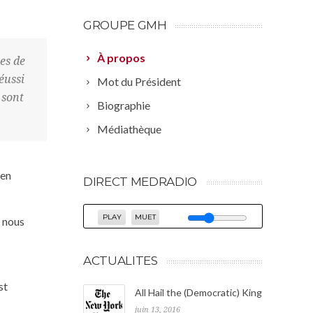
GROUPE GMH
À propos
es de
éussi
Mot du Président
 sont
Biographie
Médiathèque
ien
DIRECT MEDRADIO
PLAY
MUET
, nous
ACTUALITES
st
All Hail the (Democratic) King
juin 13, 2016