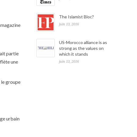
The Islamist Bloc?
e magazine
juin 13, 2016
US-Morocco alliance is as
strong as the values on
ait partie
which it stands
flète une
juin 13, 2016
 le groupe
age urbain