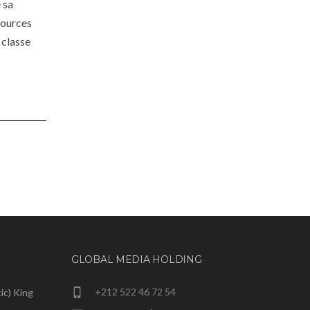
 sa
sources
 classe
GLOBAL MEDIA HOLDING
+212 522 46 72 54
ic) King