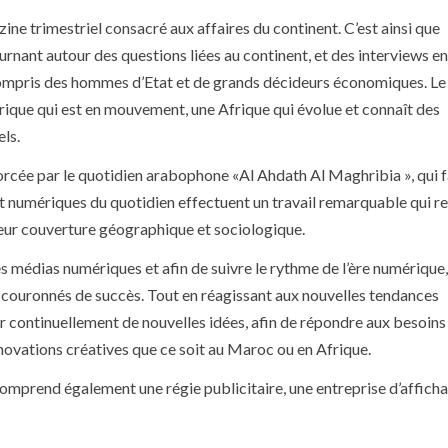
zine trimestriel consacré aux affaires du continent. C’est ainsi que
urnant autour des questions liées au continent, et des interviews en
compris des hommes d’Etat et de grands décideurs économiques. L
frique qui est en mouvement, une Afrique qui évolue et connaît des
ls.
nforcée par le quotidien arabophone «Al Ahdath Al Maghribia », qui f
t numériques du quotidien effectuent un travail remarquable qui re
leur couverture géographique et sociologique.
 médias numériques et afin de suivre le rythme de l’ère numérique,
e, couronnés de succès. Tout en réagissant aux nouvelles tendances
 continuellement de nouvelles idées, afin de répondre aux besoins
novations créatives que ce soit au Maroc ou en Afrique.
comprend également une régie publicitaire, une entreprise d’affich