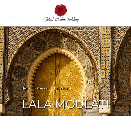
Home
Presse
Lala Moulati
LALA MOULATI