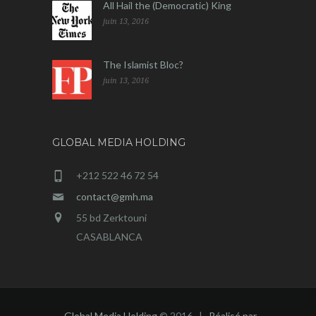
All Hail the (Democratic) King
juin 13, 2016
The Islamist Bloc?
juin 13, 2016
GLOBAL MEDIA HOLDING
+212 522 46 72 54
contact@gmh.ma
55 bd Zerktouni
CASABLANCA
Global Media Holding
© 2016 |
Réalisé par