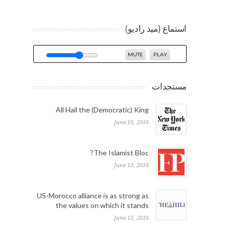
استماع (ميد راديو)
MUTE
PLAY
مستجدات
All Hail the (Democratic) King
June 13, 2016
The Islamist Bloc?
June 13, 2016
US-Morocco alliance is as strong as
the values on which it stands
June 13, 2016