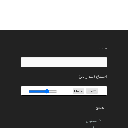
بحث
Search
for:
استماع (ميد راديو)
MUTE
PLAY
تصفح
استقبال
حول