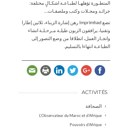
المتطـورة تؤهلهـا لطبـاعـة اشكـالٍ مختلفة:
جرائـد ومجـلات وكتب وملصقـات…
تضع Imprimhad رهن إشارة الزبناء، ثلاثين إطارا
وتقنيا، يرافقون الزبون طيلـة مـرحـلـة انشاء
وانجـاز العمل، انطلاقا من وضع التصور إلى
الطباعـة انتهاءا بالتسليم.
ACTIVITÉS
الصحافة
L’Observateur du Maroc et d’Afrique
Pouvoirs d’Afrique