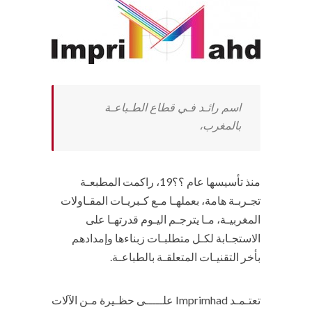
اسم رائـد فـي قطاع الطـباعـة
بالمغرب،
منذ تأسيسها عام ؟؟19، راكمت المطبعـة
تجـربـة هامة، بعملهـا مـع كـبريـات المقـاولات
المغربيـة، مـا يترجـم اليـوم قدرتهـا على
الاستجـابة لكـل متطلبـات زبناءها وإمدادهم
بأخر التقنيـات المتعلقـة بالطباعـة.
تعتـمـد Imprimhad علـــــى حظـيرة مـن الآلات