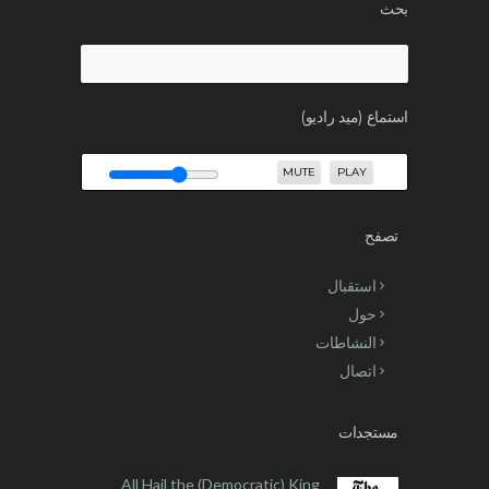
بحث
Search
for:
استماع (ميد راديو)
MUTE
PLAY
تصفح
استقبال
حول
النشاطات
اتصال
مستجدات
All Hail the (Democratic) King