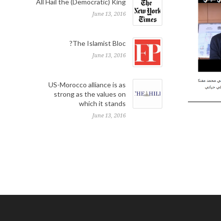
All Hail the (Democratic) King
June 13, 2016
The Islamist Bloc?
June 13, 2016
US-Morocco alliance is as
strong as the values on
which it stands
June 13, 2016