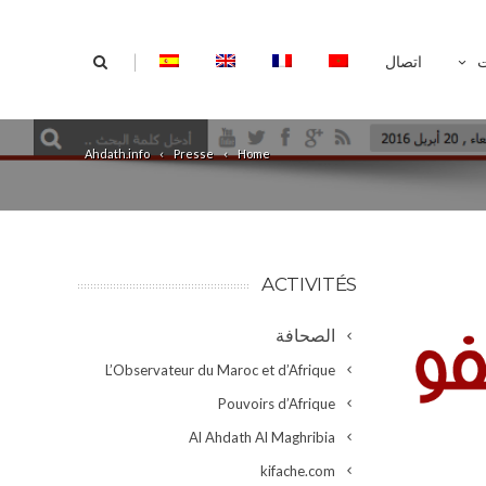
|
ت
اتصال
Ahdath.info
Presse
Home
ACTIVITÉS
الصحافة
L’Observateur du Maroc et d’Afrique
Pouvoirs d’Afrique
Al Ahdath Al Maghribia
kifache.com