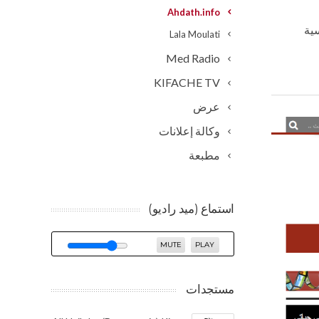
Ahdath.info
سية
Lala Moulati
Med Radio
KIFACHE TV
عرض
وكالة إعلانات
مطبعة
استماع (ميد راديو)
MUTE
PLAY
مستجدات