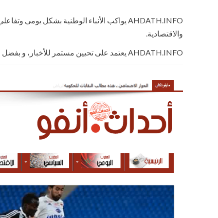
AHDATH.INFO يواكب الأنباء الوطنية بشكل يومي
والاقتصادية.
AHDATH.INFO يعتمد على تحيين مستمر للأخبار، و بفضل مهنية فريقه يسجل الموقع 500.000زيارة شهريا.