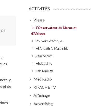
ACTIVITÉS
Presse
L’Observateur du Maroc et
, de
d’Afrique
Pouvoirs d’Afrique
Al Ahdath Al Maghribia
kifache.com
sa
iques
Ahdath.info
Lala Moulati
Med Radio
nète, y
e et de
KIFACHE TV
Affichage
views,
Advertising